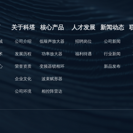
页
关于科塔
核心产品
人才发展
新闻动态
域
公司介绍
低噪声放大器
招聘岗位
公司新闻
术
发展历程
功率放大器
福利待遇
行业新闻
心
荣誉资质
变频器锁相环
新品发布
企业文化
波束赋形器
公司环境
相控阵雷达